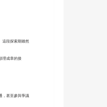
。這段探索期雖然
順理成章的接
通，甚至參與爭議