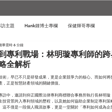
t專訪主題
Hank鍾博士專欄
保健輝哥專欄
讀畢需時 6 分鐘
到專利戰場：林明璇專利師的跨
略全解析
技術」早已不只是研發成果，更是企業競爭力的核心。而如何將
產，正是智慧財產領域的關鍵價值。
訪中，邀請到仰正國際法律專利商標聯合事務所執行長林明璇（Sha
生技背景跨入專利領域的歷程，以及她如何協助企業制定專利策
。這不僅是一段個人職涯故事，更是一堂關於「專利如何成為企