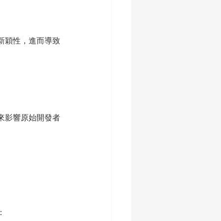
新穎性，進而導致
來影響原始開發者
：