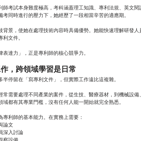
利師考試本身難度極高，考科涵蓋理工知識、專利法規、英文閱
備考同時進行的壓力下，她經歷了一段相當辛苦的適應期。
技背景，使她在處理技術內容時具備優勢。她能快速理解研發人
專利文件。
律表達力」，正是專利師的核心競爭力。
工作，跨領域學習是日常
多半停留在「寫專利文件」，但實際工作遠比這複雜。
經常需要處理不同產業的案件，從生技、醫療器材，到機械設備
個領域都有其專業門檻，沒有任何人能一開始就完全熟悉。
為專利師的基本能力。在實務上需要：
與論文
員深入討論
觀察設備