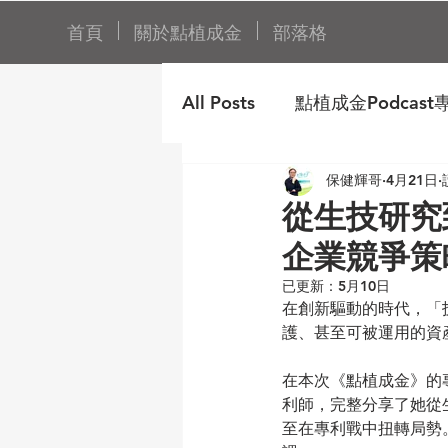
首頁
關於點植成金
部落格
All Posts
點植成金Podcas
保健輝哥
4月21日
從生技研究
企業競爭策
已更新：
5月10日
在創新驅動的時代，「
護、甚至可被運用的資
在本次《點植成金》的專
利師，完整分享了她從
至在專利戰中扭轉局勢