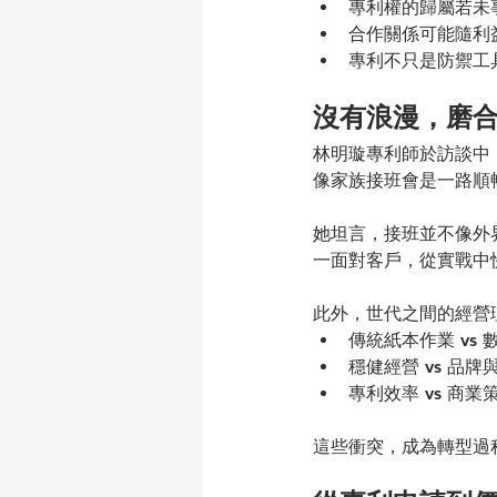
專利權的歸屬若未
合作關係可能隨利
專利不只是防禦工
沒有浪漫，磨
林明璇專利師於訪談中
像家族接班會是一路順
她坦言，接班並不像外
一面對客戶，從實戰中
此外，世代之間的經營
傳統紙本作業 vs 
穩健經營 vs 品牌
專利效率 vs 商業
這些衝突，成為轉型過