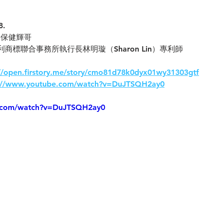
.  
保健輝哥  
標聯合事務所執行長林明璇（Sharon Lin）專利師  
://open.firstory.me/story/cmo81d78k0dyx01wy31303gtf
s://www.youtube.com/watch?v=DuJTSQH2ay0
e.com/watch?v=DuJTSQH2ay0