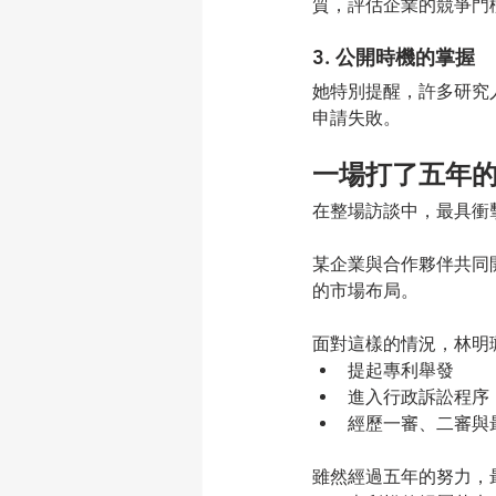
質，評估企業的競爭門
3. 公開時機的掌握
她特別提醒，許多研究
申請失敗。
一場打了五年
在整場訪談中，最具衝
某企業與合作夥伴共同
的市場布局。
面對這樣的情況，林明
提起專利舉發
進入行政訴訟程序
經歷一審、二審與
雖然經過五年的努力，