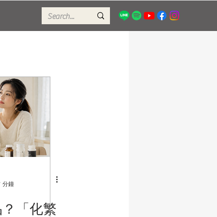
 分鐘
品？「化繁