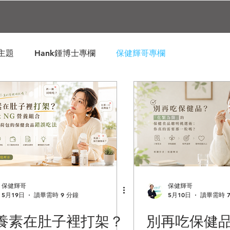
訪主題
Hank鍾博士專欄
保健輝哥專欄
保健輝哥
保健輝哥
5月19日
讀畢需時 9 分鐘
5月10日
讀畢需時 7
養素在肚子裡打架？
別再吃保健