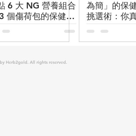
點 6 大 NG 營養組合
為簡」的保
 3 個傷荷包的保健食
挑選術：你
錯誤吃法
一粒嗎？
by Herb2gold. All rights reserved.