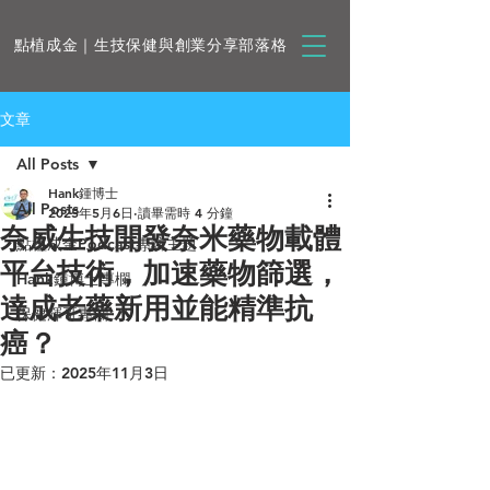
點植成金｜生技保健與創業分享部落格
文章
All Posts
Hank鍾博士
All Posts
2025年5月6日
讀畢需時 4 分鐘
奈威生技開發奈米藥物載體
點植成金Podcast專訪主題
平台技術，加速藥物篩選，
Hank鍾博士專欄
達成老藥新用並能精準抗
保健輝哥專欄
癌？
已更新：
2025年11月3日