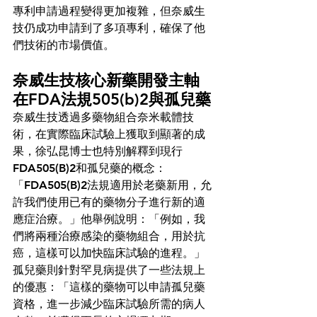
專利申請過程變得更加複雜，但奈威生
技仍成功申請到了多項專利，確保了他
們技術的市場價值。
奈威生技核心新藥開發主軸
在FDA法規505(b)2與孤兒藥
奈威生技透過多藥物組合奈米載體技
術，在實際臨床試驗上獲取到顯著的成
果，徐弘昆博士也特別解釋到現行
FDA505(B)2和孤兒藥的概念：
「FDA505(B)2法規適用於老藥新用，允
許我們使用已有的藥物分子進行新的適
應症治療。」他舉例說明：「例如，我
們將兩種治療感染的藥物組合，用於抗
癌，這樣可以加快臨床試驗的進程。」
孤兒藥則針對罕見病提供了一些法規上
的優惠：「這樣的藥物可以申請孤兒藥
資格，進一步減少臨床試驗所需的病人