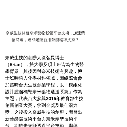
奈威生技開發奈米藥物載體平台技術，加速藥
物篩選，達成老藥新用並能精準抗癌？
奈威生技的創辦人徐弘昆博士
（Brian），於大學及碩士班皆為生物醫
學背景，其後因對奈米技術有興趣，博
士班時跨入化學材料領域，因緣際會參
加當時台大生技創業學程，以「模組化
設計腫瘤標靶奈米藥物遞送系統」作為
主題，代表台大參與2015年教育部生技
創新創業大賽，拿到金獎及最佳潛力
獎，之後投入奈威生技的創辦，開發出
新藥篩選技術平台與奈米劑型技術平
台，期待未來能透過平台技術，與藥