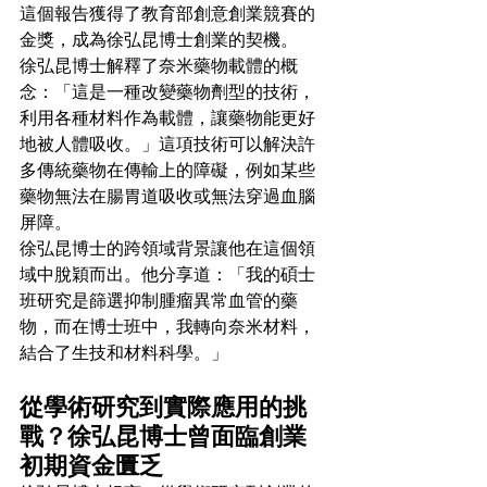
這個報告獲得了教育部創意創業競賽的
金獎，成為徐弘昆博士創業的契機。
徐弘昆博士解釋了奈米藥物載體的概
念：「這是一種改變藥物劑型的技術，
利用各種材料作為載體，讓藥物能更好
地被人體吸收。」這項技術可以解決許
多傳統藥物在傳輸上的障礙，例如某些
藥物無法在腸胃道吸收或無法穿過血腦
屏障。
徐弘昆博士的跨領域背景讓他在這個領
域中脫穎而出。他分享道：「我的碩士
班研究是篩選抑制腫瘤異常血管的藥
物，而在博士班中，我轉向奈米材料，
結合了生技和材料科學。」
從學術研究到實際應用的挑
戰？徐弘昆博士曾面臨創業
初期資金匱乏